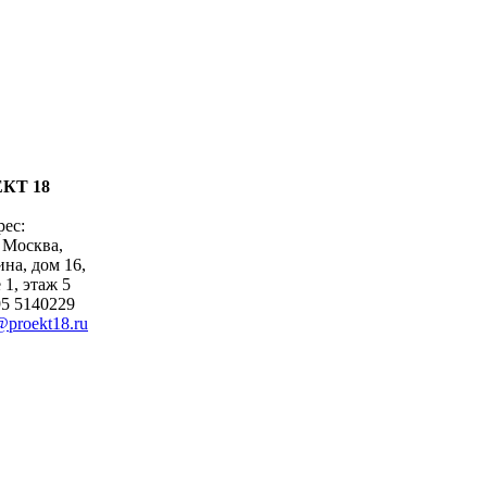
КТ 18
рес:
 Москва,
на, дом 16,
 1, этаж 5
95 5140229
@proekt18.ru