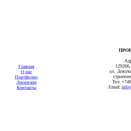
ПРОЕ
Ад
129266,
Главная
ул. Докуки
О нас
строение
Портфолио
Тел: +74
Лицензии
Email:
info
Контакты